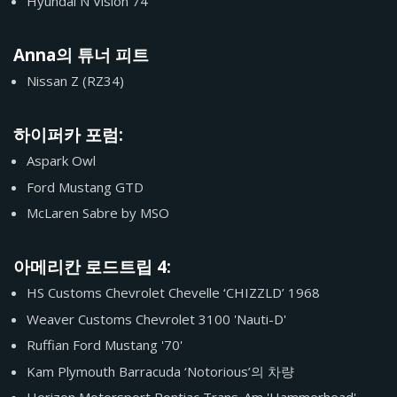
Hyundai N Vision 74
Anna의 튜너 피트
Nissan Z (RZ34)
하이퍼카 포럼:
Aspark Owl
Ford Mustang GTD
McLaren Sabre by MSO
아메리칸 로드트립 4:
HS Customs Chevrolet Chevelle ‘CHIZZLD’ 1968
Weaver Customs Chevrolet 3100 'Nauti-D'
Ruffian Ford Mustang '70'
Kam Plymouth Barracuda ‘Notorious’의 차량