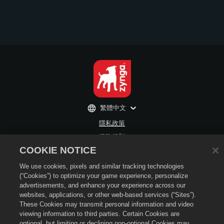
繁體中文
隱私政策
服務規則
COOKIE NOTICE
退款政策
不得出售或分享我的個人資訊
We use cookies, pixels and similar tracking technologies
Cookie政策
(“Cookies”) to optimize your game experience, personalize
advertisements, and enhance your experience across our
商店支援
websites, applications, or other web-based services (“Sites”).
Cookie設定
These Cookies may transmit personal information and video
viewing information to third parties. Certain Cookies are
©2026 Zynga, Inc. 《CSR2》及《CSR2》標誌皆為Zynga的商標。版權所有。
optional, but limiting or declining non-optional Cookies may