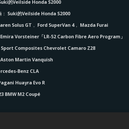
Suki的Veilside Honda S2000
車輛：
Suki的Veilside Honda S2000
aren Solus GT
，
Ford SuperVan 4
，
Mazda Furai
 Emira Vorsteiner「LR-52 Carbon Fibre Aero Program」
 Sport Composites Chevrolet Camaro Z28
 Aston Martin Vanquish
rcedes-Benz CLA
Pagani Huayra Evo R
23 BMW M2 Coupé
不得出售或分享我的個人資訊
Cookie政策
商店支援
Cooki