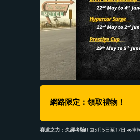
網路限定：領取禮物！
賽道之力：久經考驗II
📅5月5日至17日 🚗車