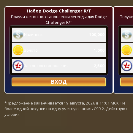
Набор Dodge Challenger R/T
Получи жетон восстановления легенды для Dodge
Получи
Challenger R/T
Наличные
100,000
Золото
1,000
Жетон восстановления
2,500
ВХОД
*Предложение заканчивается 19 августа, 2026 в 11:01 МСК. Не
более одной покупки на одну учетную запись CSR 2. Действуют
условия.