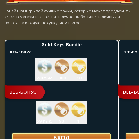
Гоняй и выигрывай лучшие тачки, которые может предложить
CSR2. В магазине CSR2 ты получаешь больше наличных и
золота за каждую покупку, чем в игре
Gold Keys Bundle
ВЕБ-БОНУС
ВЕБ-БО
590 тыс.
900
10
ВЕБ-БОНУС
ВЕБ-Б
59 тыс.
90
1
ВХОД